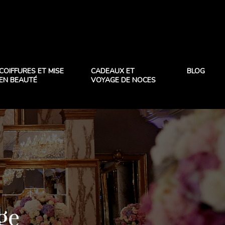
COIFFURES ET MISE
CADEAUX ET
BLOG
EN BEAUTÉ
VOYAGE DE NOCES
ge